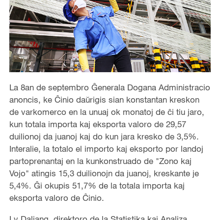
La 8an de septembro Ĝenerala Dogana Administracio
anoncis, ke Ĉinio daŭrigis sian konstantan kreskon
de varkomerco en la unuaj ok monatoj de ĉi tiu jaro,
kun totala importa kaj eksporta valoro de 29,57
duilionoj da juanoj kaj do kun jara kresko de 3,5%.
Interalie, la totalo el importo kaj eksporto por landoj
partoprenantaj en la kunkonstruado de "Zono kaj
Vojo" atingis 15,3 duilionojn da juanoj, kreskante je
5,4%. Ĝi okupis 51,7% de la totala importa kaj
eksporta valoro de Ĉinio.
Lv Daliang, direktoro de la Statistika kaj Analiza