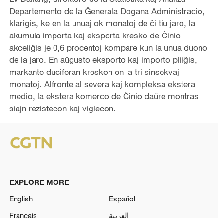
Departemento de la Ĝenerala Dogana Administracio,
klarigis, ke en la unuaj ok monatoj de ĉi tiu jaro, la
akumula importa kaj eksporta kresko de Ĉinio
akceliĝis je 0,6 procentoj kompare kun la unua duono
de la jaro. En aŭgusto eksporto kaj importo pliiĝis,
markante duciferan kreskon en la tri sinsekvaj
monatoj. Alfronte al severa kaj kompleksa ekstera
medio, la ekstera komerco de Ĉinio daŭre montras
siajn rezistecon kaj viglecon.
EXPLORE MORE
English
Español
Français
العربية