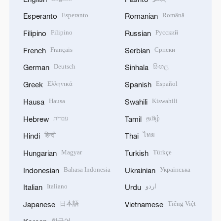
Esperanto
Română
Esperanto
Romanian
Filipino
Русский
Filipino
Russian
Français
Српски
French
Serbian
Deutsch
සිංහල
German
Sinhala
Ελληνικά
Español
Greek
Spanish
Hausa
Kiswahili
Hausa
Swahili
עברית
தமிழ்
Hebrew
Tamil
हिन्दी
ไทย
Hindi
Thai
Magyar
Türkçe
Hungarian
Turkish
Bahasa Indonesia
Українська
Indonesian
Ukrainian
Italiano
اردو
Italian
Urdu
日本語
Tiếng Việt
Japanese
Vietnamese
한국어