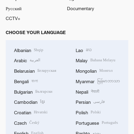
Русский
Documentary
CCTV+
CHOOSE YOUR LANGUAGE
Shqip
ລາວ
Albanian
Lao
العربية
Bahasa Melayu
Arabic
Malay
Беларуская
Монгол
Belarusian
Mongolian
বাংলা
မြန်မာဘာသာ
Bengali
Myanmar
Български
नेपाली
Bulgarian
Nepali
ខ្មែរ
فارسی
Cambodian
Persian
Hrvatski
Polski
Croatian
Polish
Český
Português
Czech
Portuguese
English
پښتو
English
Pashto