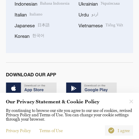
Bahasa Indonesia
Українська
Indonesian
Ukrainian
Italiano
اردو
Italian
Urdu
日本語
Tiếng Việt
Japanese
Vietnamese
한국어
Korean
DOWNLOAD OUR APP
Our Privacy Statement & Cookie Policy
By continuing to browse our site you agree to our use of cookies, revised
Privacy Policy and Terms of Use. You can change your cookie settings
through your browser.
© China Radio International.CRI. All Rights Reserved. 16A
Shijingshan Road, Beijing, China. 100040
Privacy Policy
Terms of Use
I agree