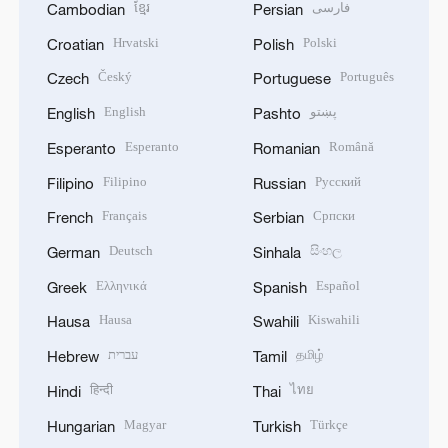
ខ្មែរ
فارسی
Cambodian
Persian
Hrvatski
Polski
Croatian
Polish
Český
Português
Czech
Portuguese
English
پښتو
English
Pashto
Esperanto
Română
Esperanto
Romanian
Filipino
Русский
Filipino
Russian
Français
Српски
French
Serbian
Deutsch
සිංහල
German
Sinhala
Ελληνικά
Español
Greek
Spanish
Hausa
Kiswahili
Hausa
Swahili
עברית
தமிழ்
Hebrew
Tamil
हिन्दी
ไทย
Hindi
Thai
Magyar
Türkçe
Hungarian
Turkish