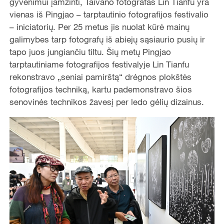
gyvenimui įamžinti, Taivano fotografas Lin Tianfu yra
vienas iš Pingjao – tarptautinio fotografijos festivalio
– iniciatorių. Per 25 metus jis nuolat kūrė mainų
galimybes tarp fotografų iš abiejų sąsiaurio pusių ir
tapo juos jungiančiu tiltu. Šių metų Pingjao
tarptautiniame fotografijos festivalyje Lin Tianfu
rekonstravo „seniai pamirštą“ drėgnos plokštės
fotografijos techniką, kartu pademonstravo šios
senovinės technikos žavesį per ledo gėlių dizainus.