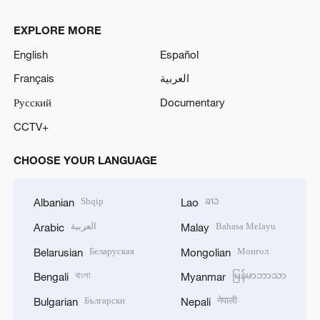
EXPLORE MORE
English
Español
Français
العربية
Русский
Documentary
CCTV+
CHOOSE YOUR LANGUAGE
Shqip
ລາວ
Albanian
Lao
العربية
Bahasa Melayu
Arabic
Malay
Беларуская
Монгол
Belarusian
Mongolian
বাংলা
မြန်မာဘာသာ
Bengali
Myanmar
Български
नेपाली
Bulgarian
Nepali