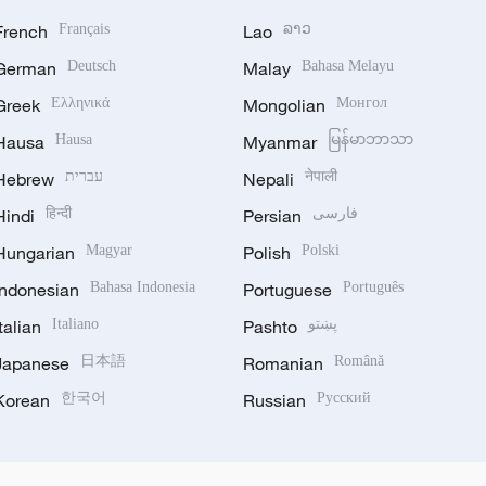
French
Français
Lao
ລາວ
German
Deutsch
Malay
Bahasa Melayu
Greek
Ελληνικά
Mongolian
Монгол
Hausa
Hausa
Myanmar
မြန်မာဘာသာ
Hebrew
עברית
Nepali
नेपाली
Hindi
हिन्दी
Persian
فارسی
Hungarian
Magyar
Polish
Polski
Indonesian
Bahasa Indonesia
Portuguese
Português
Italian
Italiano
Pashto
پښتو
Japanese
日本語
Romanian
Română
Korean
한국어
Russian
Русский