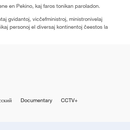
tene en Pekino, kaj faros tonikan paroladon.
taj gvidantoj, vicĉefministroj, ministronivelaj
amikaj personoj el diversaj kontinentoj ĉeestos la
сский
Documentary
CCTV+