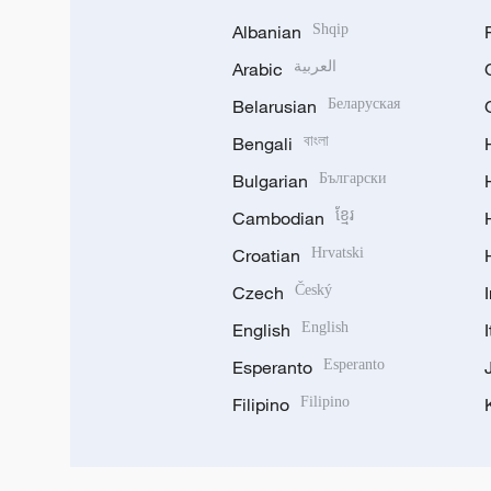
Albanian
Shqip
Arabic
العربية
Belarusian
Беларуская
Bengali
বাংলা
Bulgarian
Български
Cambodian
ខ្មែរ
Croatian
Hrvatski
Czech
Český
English
English
Esperanto
Esperanto
Filipino
Filipino