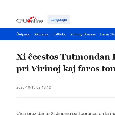
Language
Ĉefpaĝo
Aktualaĵo
E-Klubo
Yummy Shanny
Lucia St
Xi ĉeestos Tutmondan 
pri Virinoj kaj faros t
2025-10-13 02:16:12
Ĉina prezidanto Xi Jinping partoprenos en la