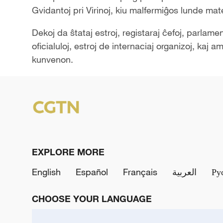
Gvidantoj pri Virinoj, kiu malfermiĝos lunde ma
Dekoj da ŝtataj estroj, registaraj ĉefoj, parlamen
oficialuloj, estroj de internaciaj organizoj, kaj 
kunvenon.
EXPLORE MORE
English
Español
Français
العربية
Ру
CHOOSE YOUR LANGUAGE