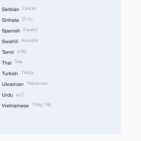
Serbian
Српски
Sinhala
සිංහල
Spanish
Español
Swahili
Kiswahili
Tamil
தமிழ்
Thai
ไทย
Turkish
Türkçe
Ukrainian
Українська
Urdu
اردو
Vietnamese
Tiếng Việt