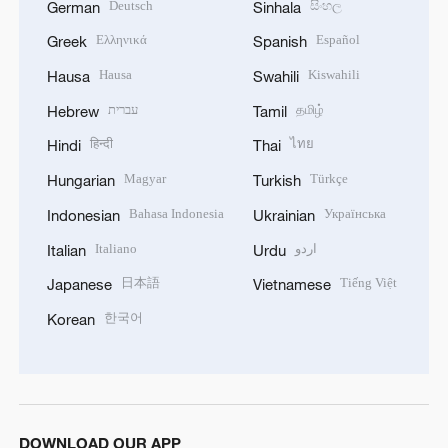
Deutsch
සිංහල
German
Sinhala
Ελληνικά
Español
Greek
Spanish
Hausa
Kiswahili
Hausa
Swahili
עברית
தமிழ்
Hebrew
Tamil
हिन्दी
ไทย
Hindi
Thai
Magyar
Türkçe
Hungarian
Turkish
Bahasa Indonesia
Українська
Indonesian
Ukrainian
Italiano
اردو
Italian
Urdu
日本語
Tiếng Việt
Japanese
Vietnamese
한국어
Korean
DOWNLOAD OUR APP