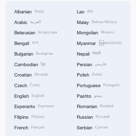
Shqip
ລາວ
Albanian
Lao
العربية
Bahasa Melayu
Arabic
Malay
Беларуская
Монгол
Belarusian
Mongolian
বাংলা
မြန်မာဘာသာ
Bengali
Myanmar
Български
नेपाली
Bulgarian
Nepali
ខ្មែរ
فارسی
Cambodian
Persian
Hrvatski
Polski
Croatian
Polish
Český
Português
Czech
Portuguese
English
پښتو
English
Pashto
Esperanto
Română
Esperanto
Romanian
Filipino
Русский
Filipino
Russian
Français
Српски
French
Serbian