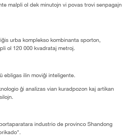
nte malpli ol dek minutojn vi povas trovi senpagajn
ariĝis urba komplekso kombinanta sporton,
li ol 120 000 kvadrataj metroj.
 ebligas ilin moviĝi inteligente.
nologio ĝi analizas vian kuradpozon kaj artikan
ilojn.
sportaparatara industrio de provinco Shandong
brikado".