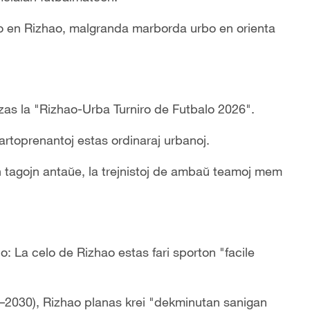
ĵo en Rizhao, malgranda marborda urbo en orienta
kazas la "Rizhao-Urba Turniro de Futbalo 2026".
 partoprenantoj estas ordinaraj urbanoj.
n tagojn antaŭe, la trejnistoj de ambaŭ teamoj mem
o: La celo de Rizhao estas fari sporton "facile
6–2030), Rizhao planas krei "dekminutan sanigan