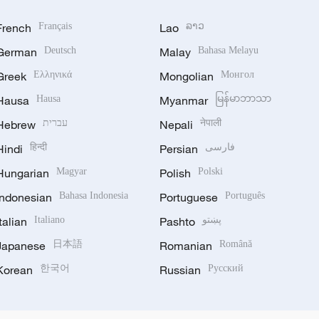
French
Français
Lao
ລາວ
German
Deutsch
Malay
Bahasa Melayu
Greek
Ελληνικά
Mongolian
Монгол
Hausa
Hausa
Myanmar
မြန်မာဘာသာ
Hebrew
עברית
Nepali
नेपाली
Hindi
हिन्दी
Persian
فارسی
Hungarian
Magyar
Polish
Polski
Indonesian
Bahasa Indonesia
Portuguese
Português
Italian
Italiano
Pashto
پښتو
Japanese
日本語
Romanian
Română
Korean
한국어
Russian
Русский