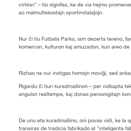
cirklon" – tio signifas, ke de via hejmo promena
aŭ malmultekostajn sportinstalaĵojn.
Nur ĉi tiu Futbala Parko, iam dezerta tereno, f
komercon, kulturon kaj amuzadon, kun areo de p
Rizhao ne nur instigas homojn moviĝi, sed ankaŭ
Rigardu ĉi tiun kuradmaŝinon – per vidkapta tek
angulon realtempe, kaj donas personigitajn kons
De unu eta kuradmaŝino, oni povas vidi, ke la 
transiras de tradicia fabrikado al "inteligenta fa