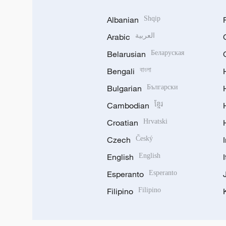
Albanian
Shqip
Arabic
العربية
Belarusian
Беларуская
Bengali
বাংলা
Bulgarian
Български
Cambodian
ខ្មែរ
Croatian
Hrvatski
Czech
Český
English
English
Esperanto
Esperanto
Filipino
Filipino