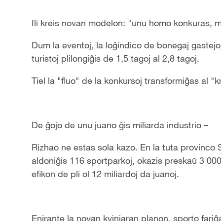
Ili kreis novan modelon: "unu homo konkuras, 
Dum la eventoj, la loĝindico de bonegaj gastejo
turistoj plilongiĝis de 1,5 tagoj al 2,8 tagoj.
Tiel la "fluo" de la konkursoj transformiĝas al 
De ĝojo de unu juano ĝis miliarda industrio –
Rizhao ne estas sola kazo. En la tuta provinco
aldoniĝis 116 sportparkoj, okazis preskaŭ 3 00
efikon de pli ol 12 miliardoj da juanoj.
Enirante la novan kvinjaran planon, sporto fari