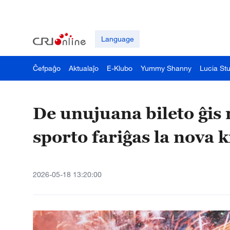
Language
Ĉefpaĝo
Aktualaĵo
E-Klubo
Yummy Shanny
Lucia St
De unujuana bileto ĝis 
sporto fariĝas la nova 
2026-05-18 13:20:00