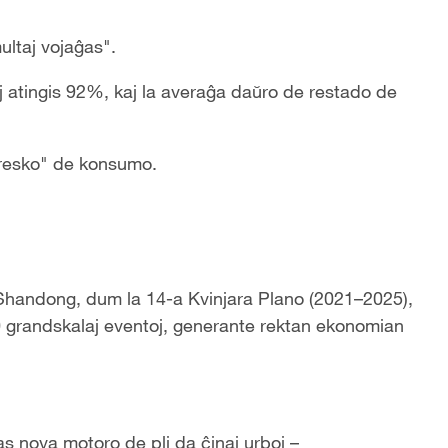
multaj vojaĝas".
j atingis 92%, kaj la averaĝa daŭro de restado de
"kresko" de konsumo.
 Shandong, dum la 14-a Kvinjara Plano (2021–2025),
0 grandskalaj eventoj, generante rektan ekonomian
ĝas nova motoro de pli da ĉinaj urboj –