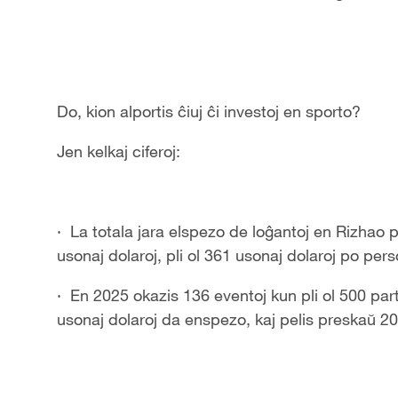
Do, kion alportis ĉiuj ĉi investoj en sporto?
Jen kelkaj ciferoj:
· La totala jara elspezo de loĝantoj en Rizhao
usonaj dolaroj, pli ol 361 usonaj dolaroj po per
· En 2025 okazis 136 eventoj kun pli ol 500 part
usonaj dolaroj da enspezo, kaj pelis preskaŭ 208 