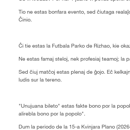
a
Tio ne estas bonfara evento, sed ĉiutaga reala
Ĉinio.
y
V
Ĉi tie estas la Futbala Parko de Rizhao, kie o
i
Ne estas famaj steloj, nek profesiaj teamoj; la
d
Sed ĉiuj matĉoj estas plenaj de ĝojo. Eĉ kelkaj
e
ludis sur la tereno.
o
"Unujuana bileto" estas fakte bono por la popol
alirebla bono por la popolo".
Dum la periodo de la 15-a Kvinjara Plano (202