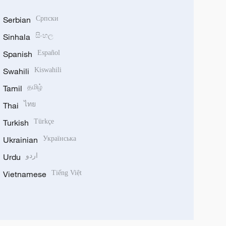
Serbian
Српски
Sinhala
සිංහල
Spanish
Español
Swahili
Kiswahili
Tamil
தமிழ்
Thai
ไทย
Turkish
Türkçe
Ukrainian
Українська
Urdu
اردو
Vietnamese
Tiếng Việt