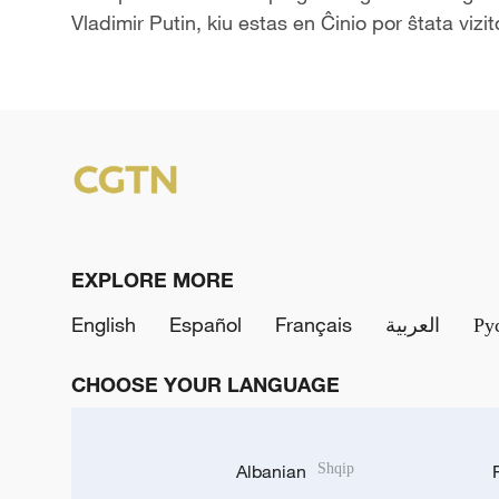
Vladimir Putin, kiu estas en Ĉinio por ŝtata vizit
EXPLORE MORE
English
Español
Français
العربية
Ру
CHOOSE YOUR LANGUAGE
Albanian
Shqip