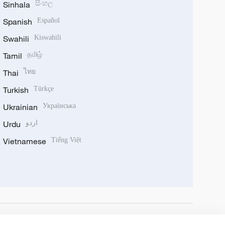
Sinhala
සිංහල
Spanish
Español
Swahili
Kiswahili
Tamil
தமிழ்
Thai
ไทย
Turkish
Türkçe
Ukrainian
Українська
Urdu
اردو
Vietnamese
Tiếng Việt