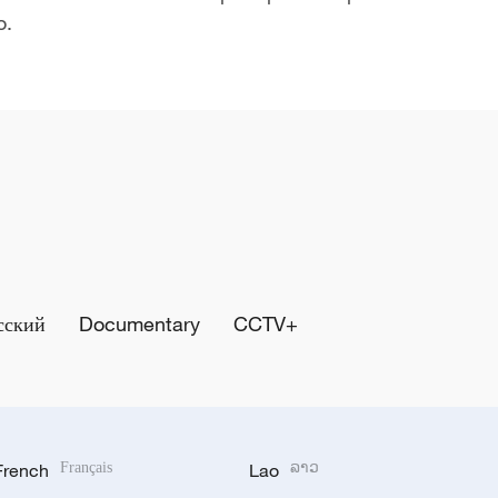
o.
сский
Documentary
CCTV+
French
Français
Lao
ລາວ