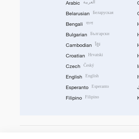
Arabic
العربية
Belarusian
Беларуская
Bengali
বাংলা
Bulgarian
Български
Cambodian
ខ្មែរ
Croatian
Hrvatski
Czech
Český
English
English
Esperanto
Esperanto
Filipino
Filipino