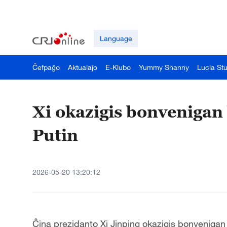
Language
Ĉefpaĝo
Aktualaĵo
E-Klubo
Yummy Shanny
Lucia St
Xi okazigis bonvenigan
Putin
2026-05-20 13:20:12
Ĉina prezidanto Xi Jinping okazigis bonveniga