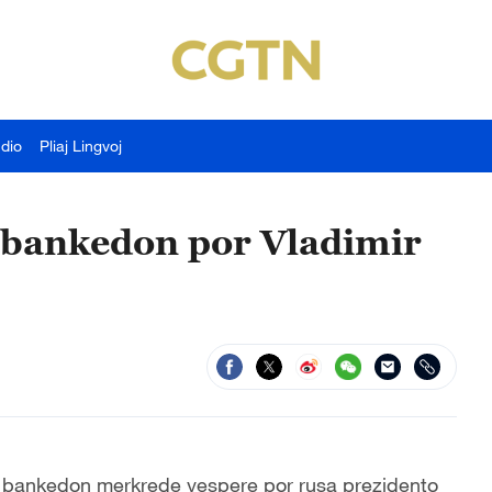
udio
Pliaj Lingvoj
 bankedon por Vladimir
n bankedon merkrede vespere por rusa prezidento