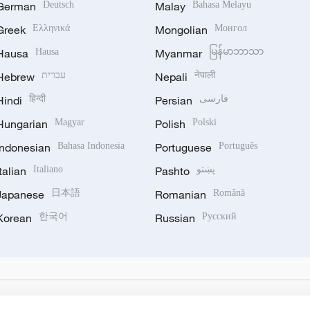
German
Deutsch
Malay
Bahasa Melayu
Greek
Ελληνικά
Mongolian
Монгол
Hausa
Hausa
Myanmar
မြန်မာဘာသာ
Hebrew
עברית
Nepali
नेपाली
Hindi
हिन्दी
Persian
فارسی
Hungarian
Magyar
Polish
Polski
Indonesian
Bahasa Indonesia
Portuguese
Português
Italian
Italiano
Pashto
پښتو
Japanese
日本語
Romanian
Română
Korean
한국어
Russian
Русский