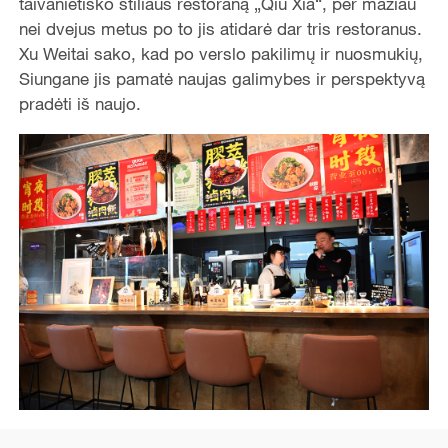
taivanietiško stiliaus restoraną „Qiu Xia“, per mažiau
nei dvejus metus po to jis atidarė dar tris restoranus.
Xu Weitai sako, kad po verslo pakilimų ir nuosmukių,
Siungane jis pamatė naujas galimybes ir perspektyvą
pradėti iš naujo.