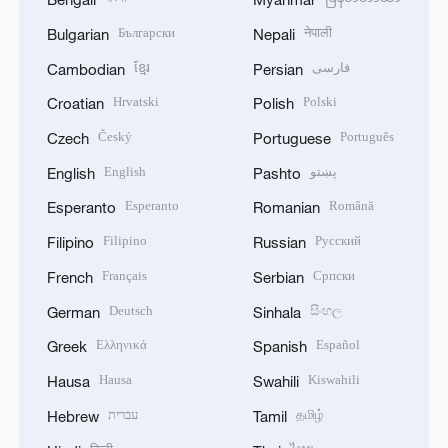
Български
नेपाली
Bulgarian
Nepali
ខ្មែរ
فارسی
Cambodian
Persian
Hrvatski
Polski
Croatian
Polish
Český
Português
Czech
Portuguese
English
پښتو
English
Pashto
Esperanto
Română
Esperanto
Romanian
Filipino
Русский
Filipino
Russian
Français
Српски
French
Serbian
Deutsch
සිංහල
German
Sinhala
Ελληνικά
Español
Greek
Spanish
Hausa
Kiswahili
Hausa
Swahili
עברית
தமிழ்
Hebrew
Tamil