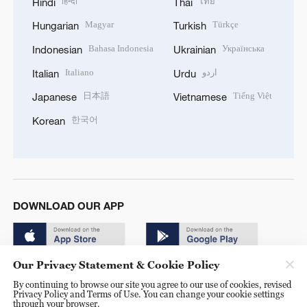
हिन्दी
ไทย
Hindi
Thai
Magyar
Türkçe
Hungarian
Turkish
Bahasa Indonesia
Українська
Indonesian
Ukrainian
Italiano
اردو
Italian
Urdu
日本語
Tiếng Việt
Japanese
Vietnamese
한국어
Korean
DOWNLOAD OUR APP
Our Privacy Statement & Cookie Policy
By continuing to browse our site you agree to our use of cookies, revised
Privacy Policy and Terms of Use. You can change your cookie settings
through your browser.
© China Radio International.CRI. All Rights Reserved. 16A