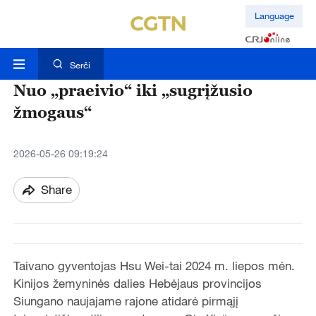
Language
Serĉi
Nuo „praeivio“ iki „sugrįžusio
žmogaus“
2026-05-26 09:19:24
Share
Taivano gyventojas Hsu Wei-tai 2024 m. liepos mėn.
Kinijos žemyninės dalies Hebėjaus provincijos
Siungano naujajame rajone atidarė pirmąjį