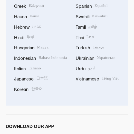
Ελληνικά
Español
Greek
Spanish
Hausa
Kiswahili
Hausa
Swahili
עברית
தமிழ்
Hebrew
Tamil
हिन्दी
ไทย
Hindi
Thai
Magyar
Türkçe
Hungarian
Turkish
Bahasa Indonesia
Українська
Indonesian
Ukrainian
Italiano
اردو
Italian
Urdu
日本語
Tiếng Việt
Japanese
Vietnamese
한국어
Korean
DOWNLOAD OUR APP