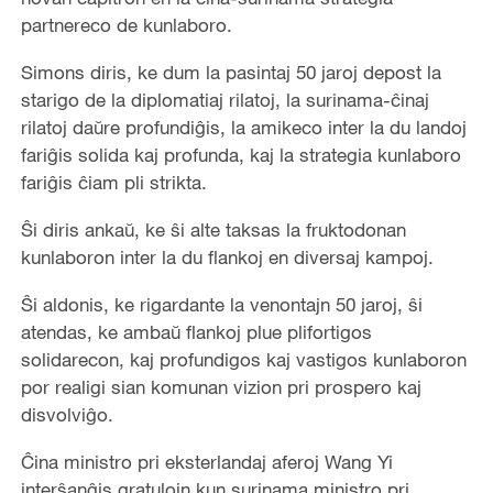
partnereco de kunlaboro.
Simons diris, ke dum la pasintaj 50 jaroj depost la
starigo de la diplomatiaj rilatoj, la surinama-ĉinaj
rilatoj daŭre profundiĝis, la amikeco inter la du landoj
fariĝis solida kaj profunda, kaj la strategia kunlaboro
fariĝis ĉiam pli strikta.
Ŝi diris ankaŭ, ke ŝi alte taksas la fruktodonan
kunlaboron inter la du flankoj en diversaj kampoj.
Ŝi aldonis, ke rigardante la venontajn 50 jaroj, ŝi
atendas, ke ambaŭ flankoj plue plifortigos
solidarecon, kaj profundigos kaj vastigos kunlaboron
por realigi sian komunan vizion pri prospero kaj
disvolviĝo.
Ĉina ministro pri eksterlandaj aferoj Wang Yi
interŝanĝis gratulojn kun surinama ministro pri