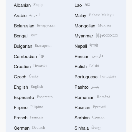
Shqip
ລາວ
Albanian
Lao
العربية
Bahasa Melayu
Arabic
Malay
Беларуская
Монгол
Belarusian
Mongolian
বাংলা
မြန်မာဘာသာ
Bengali
Myanmar
Български
नेपाली
Bulgarian
Nepali
ខ្មែរ
فارسی
Cambodian
Persian
Hrvatski
Polski
Croatian
Polish
Český
Português
Czech
Portuguese
English
پښتو
English
Pashto
Esperanto
Română
Esperanto
Romanian
Filipino
Русский
Filipino
Russian
Français
Српски
French
Serbian
Deutsch
සිංහල
German
Sinhala