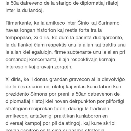
la 50a datreveno de la starigo de diplomatiaj rilatoj
inter la du landoj.
Rimarkante, ke la amikeco inter Ĉinio kaj Surinamo
havas longan historion kaj restis forta tra la
tempopaso, Xi diris, ke dum la pasinta duonjarcento,
la du flankoj ĉiam respektis unu la alian kaj traktis unu
la alian kiel egalulojn, firme subtenante unu la alian pri
demandoj koncernantaj iliajn respektivajn kernajn
interesojn kaj gravajn zorgojn.
Xi diris, ke li donas grandan gravecon al la disvolviĝo
de la ĉina-surinamaj rilatoj kaj volas kune labori kun
prezidento Simons por preni la 50an datrevenon de
diplomatiaj rilatoj kiel novan deirpunkton por plifortigi
strategian reciprokan fidon, daŭrigi la tradician
amikecon, antaŭenigi praktikan kunlaboron en
diversaj kampoj por pli da atingoj, kaj kune skribi
novan ĉapitron en la ĉina-surinama strategia