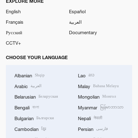
EXPLORE MORE
English
Español
Français
العربية
Русский
Documentary
CCTV+
CHOOSE YOUR LANGUAGE
Shqip
ລາວ
Albanian
Lao
العربية
Bahasa Melayu
Arabic
Malay
Беларуская
Монгол
Belarusian
Mongolian
বাংলা
မြန်မာဘာသာ
Bengali
Myanmar
Български
नेपाली
Bulgarian
Nepali
ខ្មែរ
فارسی
Cambodian
Persian