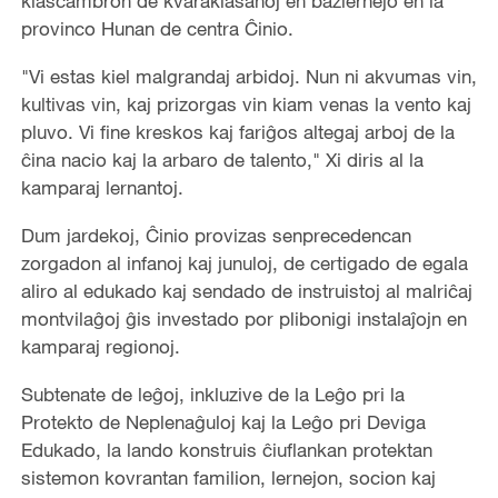
klasĉambron de kvaraklasanoj en bazlernejo en la
provinco Hunan de centra Ĉinio.
"Vi estas kiel malgrandaj arbidoj. Nun ni akvumas vin,
kultivas vin, kaj prizorgas vin kiam venas la vento kaj
pluvo. Vi fine kreskos kaj fariĝos altegaj arboj de la
ĉina nacio kaj la arbaro de talento," Xi diris al la
kamparaj lernantoj.
Dum jardekoj, Ĉinio provizas senprecedencan
zorgadon al infanoj kaj junuloj, de certigado de egala
aliro al edukado kaj sendado de instruistoj al malriĉaj
montvilaĝoj ĝis investado por plibonigi instalaĵojn en
kamparaj regionoj.
Subtenate de leĝoj, inkluzive de la Leĝo pri la
Protekto de Neplenaĝuloj kaj la Leĝo pri Deviga
Edukado, la lando konstruis ĉiuflankan protektan
sistemon kovrantan familion, lernejon, socion kaj