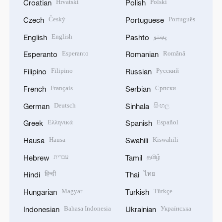
Hrvatski
Polski
Croatian
Polish
Český
Português
Czech
Portuguese
English
پښتو
English
Pashto
Esperanto
Română
Esperanto
Romanian
Filipino
Русский
Filipino
Russian
Français
Српски
French
Serbian
Deutsch
සිංහල
German
Sinhala
Ελληνικά
Español
Greek
Spanish
Hausa
Kiswahili
Hausa
Swahili
עברית
தமிழ்
Hebrew
Tamil
हिन्दी
ไทย
Hindi
Thai
Magyar
Türkçe
Hungarian
Turkish
Bahasa Indonesia
Українська
Indonesian
Ukrainian