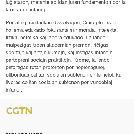
juĝistaron, metante solidan juran fundamenton por la
kresko de infanoj.
Por atingi ĉiuflankan disvolviĝon, Ĉinio pledas por
holisma edukado fokusanta sur morala, intelekta,
fizika, estetika kaj labora edukado. La lando
malpezigas troan akademian premon, riĉigas
sportajn kaj artajn kursojn, kaj instigas infanojn
partopreni sociajn praktikojn. Krome, la lando
plifortigas retan protekton por neplenaĝuloj,
plibonigas celitan socialan subtenon en lernejoj, kaj
liveras celitan socialan subtenon por vundeblaj
infanoj.