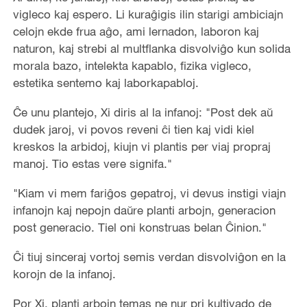
vigleco kaj espero. Li kuraĝigis ilin starigi ambiciajn
celojn ekde frua aĝo, ami lernadon, laboron kaj
naturon, kaj strebi al multflanka disvolviĝo kun solida
morala bazo, intelekta kapablo, fizika vigleco,
estetika sentemo kaj laborkapabloj.
Ĉe unu plantejo, Xi diris al la infanoj: "Post dek aŭ
dudek jaroj, vi povos reveni ĉi tien kaj vidi kiel
kreskos la arbidoj, kiujn vi plantis per viaj propraj
manoj. Tio estas vere signifa."
"Kiam vi mem fariĝos gepatroj, vi devus instigi viajn
infanojn kaj nepojn daŭre planti arbojn, generacion
post generacio. Tiel oni konstruas belan Ĉinion."
Ĉi tiuj sinceraj vortoj semis verdan disvolviĝon en la
korojn de la infanoj.
Por Xi, planti arbojn temas ne nur pri kultivado de