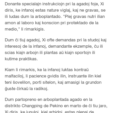
Donante specialajn instrukciojn pri la agadoj foje, Xi
diris, ke infanoj estas nature viglaj, kaj ne gravas, se
ili ludas dum la arboplantado. "Plej gravas nutri ilian
amon al laboro kaj konscion pri protektado de la
medio," li rimarkigis.
Dum ĉi tiuj agadoj, Xi ofte demandas pri la studoj kaj
interesoj de la infanoj, demandante ekzemple, ĉu ili
scias kiajn arbojn ili plantas aŭ kiajn sportojn ili
kutime praktikas.
Kiam li rimarkis, ke la infanoj luktas kontraŭ
malfaciloj, li pacience gvidis ilin, instruante ilin kiel
teni ŝovelilon, porti sitelon, kaj amasigi la grundon
ĝuste ĉirkaŭ la radikoj.
Dum partopreno en arboplantada agado en la
distrikto Changping de Pekino en marto de ĉi tiu jaro,
Xi diris, ke junuloj, kiel arbidoj, estas plenaj de