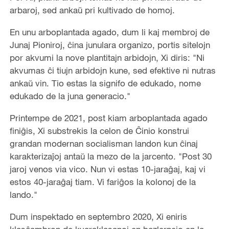
arbaroj, sed ankaŭ pri kultivado de homoj.
En unu arboplantada agado, dum li kaj membroj de
Junaj Pioniroj, ĉina junulara organizo, portis sitelojn
por akvumi la nove plantitajn arbidojn, Xi diris: "Ni
akvumas ĉi tiujn arbidojn kune, sed efektive ni nutras
ankaŭ vin. Tio estas la signifo de edukado, nome
edukado de la juna generacio."
Printempe de 2021, post kiam arboplantada agado
finiĝis, Xi substrekis la celon de Ĉinio konstrui
grandan modernan socialisman landon kun ĉinaj
karakterizaĵoj antaŭ la mezo de la jarcento. "Post 30
jaroj venos via vico. Nun vi estas 10-jaraĝaj, kaj vi
estos 40-jaraĝaj tiam. Vi fariĝos la kolonoj de la
lando."
Dum inspektado en septembro 2020, Xi eniris