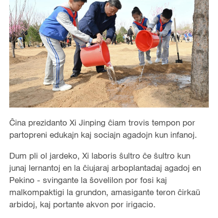
Ĉina prezidanto Xi Jinping ĉiam trovis tempon por
partopreni edukajn kaj sociajn agadojn kun infanoj.
Dum pli ol jardeko, Xi laboris ŝultro ĉe ŝultro kun
junaj lernantoj en la ĉiujaraj arboplantadaj agadoj en
Pekino - svingante la ŝovelilon por fosi kaj
malkompaktigi la grundon, amasigante teron ĉirkaŭ
arbidoj, kaj portante akvon por irigacio.