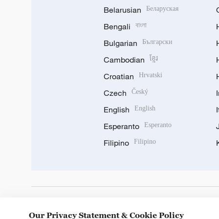
Belarusian
Беларуская
Bengali
বাংলা
Bulgarian
Български
Cambodian
ខ្មែរ
Croatian
Hrvatski
Czech
Český
English
English
Esperanto
Esperanto
Filipino
Filipino
DOWNLOAD OUR APP
Our Privacy Statement & Cookie Policy