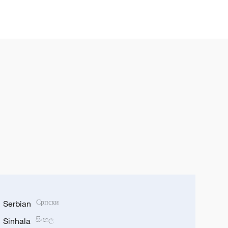
Serbian
Српски
Sinhala
සිංහල