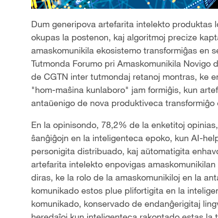
Dum generipova artefarita intelekto produktas lo
okupas la postenon, kaj algoritmoj precize kap
amaskomunikila ekosistemo transformiĝas en s
Tutmonda Forumo pri Amaskomunikila Novigo de
de CGTN inter tutmondaj retanoj montras, ke e
"hom-maŝina kunlaboro" jam formiĝis, kun artefar
antaŭenigo de nova produktiveca transformiĝo 
En la opinisondo, 78,2% de la enketitoj opinias
ŝanĝiĝojn en la inteligenteca epoko, kun AI-hel
personigita distribuado, kaj aŭtomatigita enhavoes
artefarita intelekto enpovigas amaskomunikila
diras, ke la rolo de la amaskomunikiloj en la ant
komunikado estos plue plifortigita en la intelig
komunikado, konservado de endanĝerigitaj lingvoj 
heredaĵoj kun inteligenteca rakontado estas la t