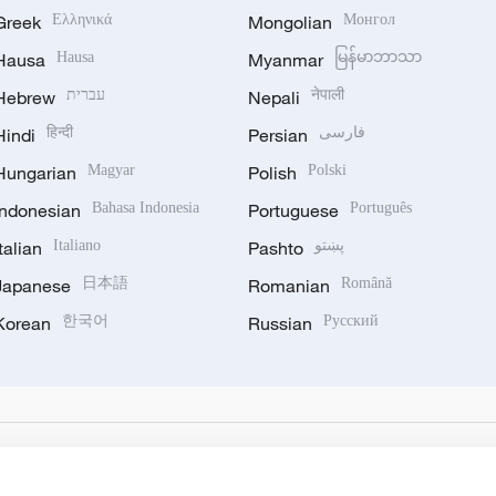
Greek
Ελληνικά
Mongolian
Монгол
Hausa
Hausa
Myanmar
မြန်မာဘာသာ
Hebrew
עברית
Nepali
नेपाली
Hindi
हिन्दी
Persian
فارسی
Hungarian
Magyar
Polish
Polski
Indonesian
Bahasa Indonesia
Portuguese
Português
Italian
Italiano
Pashto
پښتو
Japanese
日本語
Romanian
Română
Korean
한국어
Russian
Русский