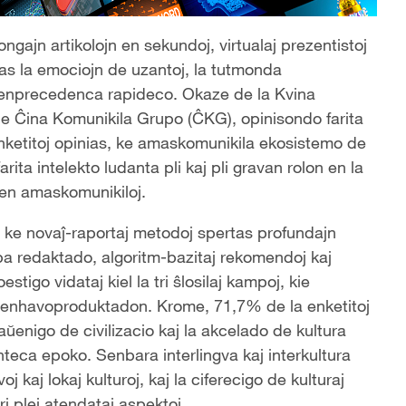
ngajn artikolojn en sekundoj, virtualaj prezentistoj
tas la emociojn de uzantoj, la tutmonda
enprecedenca rapideco. Okaze de la Kvina
 Ĉina Komunikila Grupo (ĈKG), opinisondo farita
nketitoj opinias, ke amaskomunikila ekosistemo de
ita intelekto ludanta pli kaj pli gravan rolon en la
en amaskomunikiloj.
, ke novaĵ-raportaj metodoj spertas profundajn
pa redaktado, algoritm-bazitaj rekomendoj kaj
tigo vidataj kiel la tri ŝlosilaj kampoj, kie
n enhavoproduktadon. Krome, 71,7% de la enketitoj
aŭenigo de civilizacio kaj la akcelado de kultura
enteca epoko. Senbara interlingva kaj interkultura
kaj lokaj kulturoj, kaj la ciferecigo de kulturaj
ri plej atendataj aspektoj.