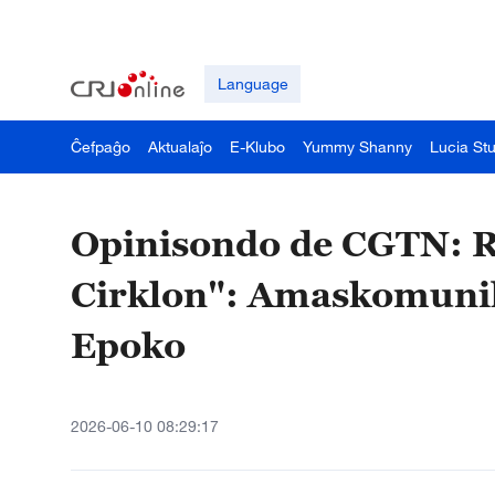
Language
Ĉefpaĝo
Aktualaĵo
E-Klubo
Yummy Shanny
Lucia St
Opinisondo de CGTN: Re
Cirklon": Amaskomuniki
Epoko
2026-06-10 08:29:17