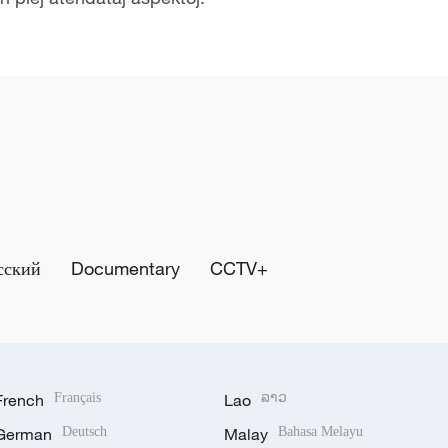
сский
Documentary
CCTV+
French
Français
Lao
ລາວ
German
Deutsch
Malay
Bahasa Melayu