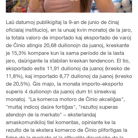
Laŭ datumoj publikigitaj la 9-an de junio de ĉinaj
oficialaj institucioj, en la unuaj kvin monatoj de la jaro,
la totala valoro de importado kaj eksportado de varoj
de Ĉinio atingis 20,68 duilionojn da juanoj, kreskante
je 15,3% kompare kun la sama periodo de la lasta
jaro, daŭrigante la stabilan kreskan tendencon. El tio,
eksportado estis 11,91 duilionoj da juanoj (kresko de
11,8%), kaj importado 8,77 duilionoj da juanoj (kresko
de 20,5%). Ĝis majo, la monata importo-eksporto
superis 4 duilionojn da juanoj dum tri sinsekvaj
monatoj. "La komerca motoro de Ĉinio akceliĝas",
"multaj indicoj daŭre fortiĝas", "rezultoj superas
atendojn de la merkato" – eksterlandaj
amaskomunikiloj tiel komentas, opiniante ke la
rezulto de la ekstera komerco de Ĉinio plifortigas la
fidon de la merkato al la altkvalita disvolviĝo de la