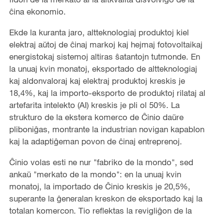
ĉina ekonomio.
Ekde la kuranta jaro, altteknologiaj produktoj kiel
elektraj aŭtoj de ĉinaj markoj kaj hejmaj fotovoltaikaj
energistokaj sistemoj altiras ŝatantojn tutmonde. En
la unuaj kvin monatoj, eksportado de altteknologiaj
kaj aldonvaloraj kaj elektraj produktoj kreskis je
18,4%, kaj la importo-eksporto de produktoj rilataj al
artefarita intelekto (AI) kreskis je pli ol 50%. La
strukturo de la ekstera komerco de Ĉinio daŭre
pliboniĝas, montrante la industrian novigan kapablon
kaj la adaptiĝeman povon de ĉinaj entreprenoj.
Ĉinio volas esti ne nur "fabriko de la mondo", sed
ankaŭ "merkato de la mondo": en la unuaj kvin
monatoj, la importado de Ĉinio kreskis je 20,5%,
superante la ĝeneralan kreskon de eksportado kaj la
totalan komercon. Tio reflektas la revigliĝon de la