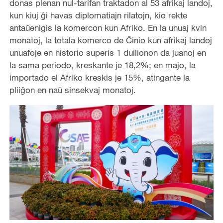
donas plenan nul-tarifan traktadon al 53 afrikaj landoj,
kun kiuj ĝi havas diplomatiajn rilatojn, kio rekte
antaŭenigis la komercon kun Afriko. En la unuaj kvin
monatoj, la totala komerco de Ĉinio kun afrikaj landoj
unuafoje en historio superis 1 duilionon da juanoj en
la sama periodo, kreskante je 18,2%; en majo, la
importado el Afriko kreskis je 15%, atingante la
pliiĝon en naŭ sinsekvaj monatoj.