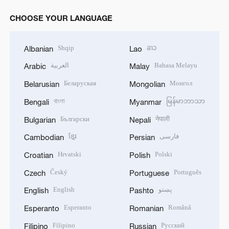
CHOOSE YOUR LANGUAGE
Shqip
ລາວ
Albanian
Lao
العربية
Bahasa Melayu
Arabic
Malay
Беларуская
Монгол
Belarusian
Mongolian
বাংলা
မြန်မာဘာသာ
Bengali
Myanmar
Български
नेपाली
Bulgarian
Nepali
ខ្មែរ
فارسی
Cambodian
Persian
Hrvatski
Polski
Croatian
Polish
Český
Português
Czech
Portuguese
English
پښتو
English
Pashto
Esperanto
Română
Esperanto
Romanian
Filipino
Русский
Filipino
Russian