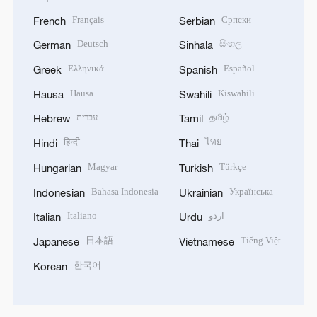
Français
Српски
French
Serbian
Deutsch
සිංහල
German
Sinhala
Ελληνικά
Español
Greek
Spanish
Hausa
Kiswahili
Hausa
Swahili
עברית
தமிழ்
Hebrew
Tamil
हिन्दी
ไทย
Hindi
Thai
Magyar
Türkçe
Hungarian
Turkish
Bahasa Indonesia
Українська
Indonesian
Ukrainian
Italiano
اردو
Italian
Urdu
日本語
Tiếng Việt
Japanese
Vietnamese
한국어
Korean