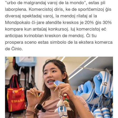
"urbo de malgrandaj varoj de la mondo", estas pli
laborplena. Komercistoj diris, ke de sportĉemizoj ĝis
diversaj spektadaj varoj, la mendoj rilataj al la
Mondpokalo ĉi-jare atendite kreskos je 20% ĝis 30%
kompare kun antaŭaj konkursoj. Iuj komercistoj eĉ
anticipas kvinoblan kreskon de mendoj. Ĉi tiu
prospera sceno estas simbolo de la ekstera komerca
de Ĉinio.