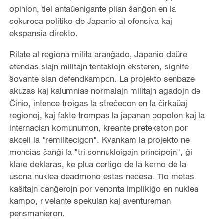
opinion, tiel antaŭenigante plian ŝanĝon en la
sekureca politiko de Japanio al ofensiva kaj
ekspansia direkto.
Rilate al regiona milita aranĝado, Japanio daŭre
etendas siajn militajn tentaklojn eksteren, signife
ŝovante sian defendkampon. La projekto senbaze
akuzas kaj kalumnias normalajn militajn agadojn de
Ĉinio, intence troigas la streĉecon en la ĉirkaŭaj
regionoj, kaj fakte trompas la japanan popolon kaj la
internacian komunumon, kreante pretekston por
akceli la "remilitecigon". Kvankam la projekto ne
mencias ŝanĝi la "tri sennukleigajn principojn", ĝi
klare deklaras, ke plua certigo de la kerno de la
usona nuklea deadmono estas necesa. Tio metas
kaŝitajn danĝerojn por venonta implikiĝo en nuklea
kampo, rivelante spekulan kaj aventureman
pensmanieron.