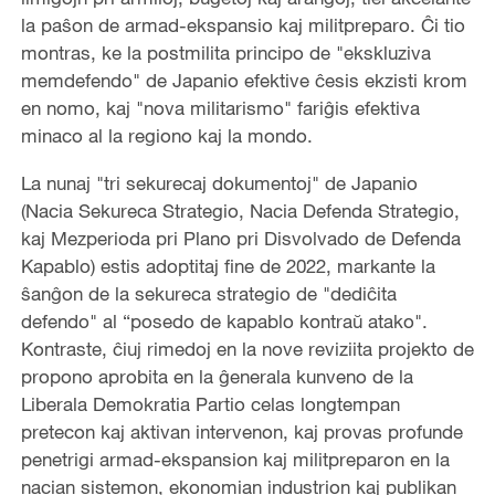
la paŝon de armad-ekspansio kaj militpreparo. Ĉi tio
montras, ke la postmilita principo de "ekskluziva
memdefendo" de Japanio efektive ĉesis ekzisti krom
en nomo, kaj "nova militarismo" fariĝis efektiva
minaco al la regiono kaj la mondo.
La nunaj "tri sekurecaj dokumentoj" de Japanio
(Nacia Sekureca Strategio, Nacia Defenda Strategio,
kaj Mezperioda pri Plano pri Disvolvado de Defenda
Kapablo) estis adoptitaj fine de 2022, markante la
ŝanĝon de la sekureca strategio de "dediĉita
defendo" al “posedo de kapablo kontraŭ atako".
Kontraste, ĉiuj rimedoj en la nove reviziita projekto de
propono aprobita en la ĝenerala kunveno de la
Liberala Demokratia Partio celas longtempan
pretecon kaj aktivan intervenon, kaj provas profunde
penetrigi armad-ekspansion kaj militpreparon en la
nacian sistemon, ekonomian industrion kaj publikan