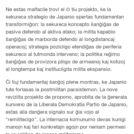
Ne estas malfacile trovi el ĉi tiu projekto, ke la
sekureca strategio de Japanio spertas fundamentan
transformiĝon: la sekureca koncepto ŝanĝiĝas de
pasiva defendo al aktiva atako; la milita kapablo
ŝanĝiĝas de marborda defendo al longdistancaj
operacoj; strategia poziciigo etendiĝas de periferia
sekureco al tutmonda interveno; la politika reĝimo
ŝanĝiĝas de provizora pliigo de armeanoj kaj kotizoj
al longtempa kaj instituciigita milita ekspansio.
Ĉi tiuj fundamentaj ŝanĝoj plene montras, ke Japanio
tute forlasas la postmilitan pacsistemon. La nove
reviziita projekto de propono, aprobita de la ĝenerala
kunveno de la Liberala Demokratia Partio de Japanio,
estas alia danĝera signalo sur ĝia vojo al
"remilitecigo". La internacia komunumo devas kunigi
manojn kaj fari konkretajn agojn por neniam permesi