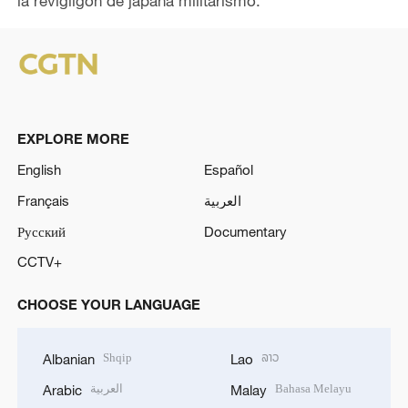
la revigliĝon de japana militarismo.
EXPLORE MORE
English
Español
Français
العربية
Русский
Documentary
CCTV+
CHOOSE YOUR LANGUAGE
Shqip
ລາວ
Albanian
Lao
العربية
Bahasa Melayu
Arabic
Malay