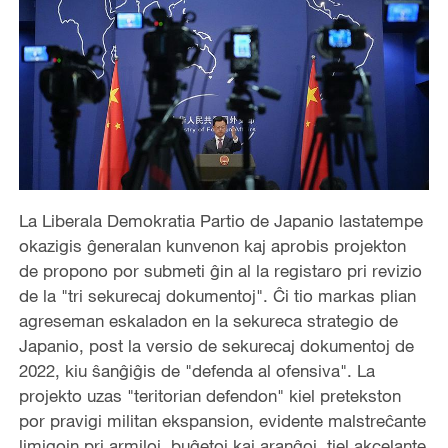
La Liberala Demokratia Partio de Japanio lastatempe
okazigis ĝeneralan kunvenon kaj aprobis projekton
de propono por submeti ĝin al la registaro pri revizio
de la "tri sekurecaj dokumentoj". Ĉi tio markas plian
agreseman eskaladon en la sekureca strategio de
Japanio, post la versio de sekurecaj dokumentoj de
2022, kiu ŝanĝiĝis de "defenda al ofensiva". La
projekto uzas "teritorian defendon" kiel pretekston
por pravigi militan ekspansion, evidente malstreĉante
limigojn pri armiloj, buĝetoj kaj aranĝoj, tiel akcelante