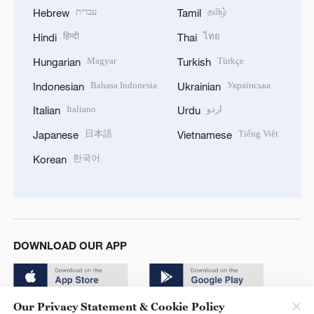
עברית
தமிழ்
Hebrew
Tamil
हिन्दी
ไทย
Hindi
Thai
Magyar
Türkçe
Hungarian
Turkish
Bahasa Indonesia
Українська
Indonesian
Ukrainian
Italiano
اردو
Italian
Urdu
日本語
Tiếng Việt
Japanese
Vietnamese
한국어
Korean
DOWNLOAD OUR APP
Our Privacy Statement & Cookie Policy