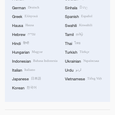
Deutsch
සිංහල
German
Sinhala
Ελληνικά
Español
Greek
Spanish
Hausa
Kiswahili
Hausa
Swahili
עברית
தமிழ்
Hebrew
Tamil
हिन्दी
ไทย
Hindi
Thai
Magyar
Türkçe
Hungarian
Turkish
Bahasa Indonesia
Українська
Indonesian
Ukrainian
Italiano
اردو
Italian
Urdu
日本語
Tiếng Việt
Japanese
Vietnamese
한국어
Korean