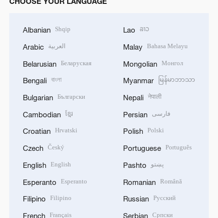
CHOOSE YOUR LANGUAGE
Shqip
ລາວ
Albanian
Lao
العربية
Bahasa Melayu
Arabic
Malay
Беларуская
Монгол
Belarusian
Mongolian
বাংলা
မြန်မာဘာသာ
Bengali
Myanmar
Български
नेपाली
Bulgarian
Nepali
ខ្មែរ
فارسی
Cambodian
Persian
Hrvatski
Polski
Croatian
Polish
Český
Português
Czech
Portuguese
English
پښتو
English
Pashto
Esperanto
Română
Esperanto
Romanian
Filipino
Русский
Filipino
Russian
Français
Српски
French
Serbian