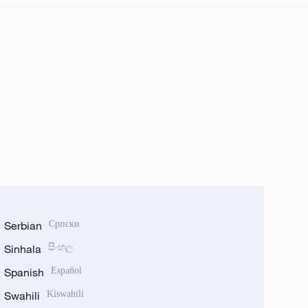
Serbian
Српски
Sinhala
සිංහල
Spanish
Español
Swahili
Kiswahili