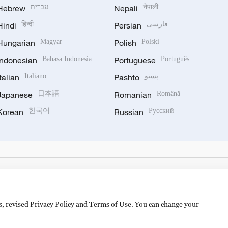
Hebrew
עברית
Nepali
नेपाली
Hindi
हिन्दी
Persian
فارسی
Hungarian
Magyar
Polish
Polski
Indonesian
Bahasa Indonesia
Portuguese
Português
Italian
Italiano
Pashto
پښتو
Japanese
日本語
Romanian
Română
Korean
한국어
Russian
Русский
es, revised Privacy Policy and Terms of Use. You can change your