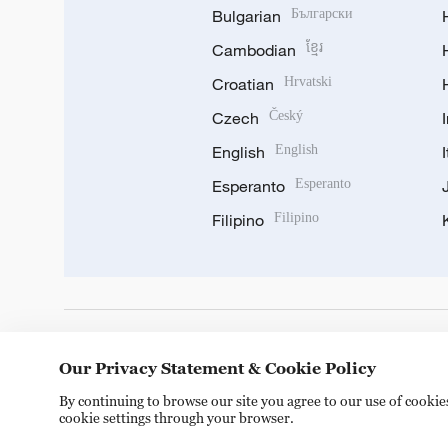
Bulgarian
Български
Cambodian
ខ្មែរ
Croatian
Hrvatski
Czech
Český
English
English
Esperanto
Esperanto
Filipino
Filipino
DOWNLOAD OUR APP
Our Privacy Statement & Cookie Policy
By continuing to browse our site you agree to our use of cooki
cookie settings through your browser.