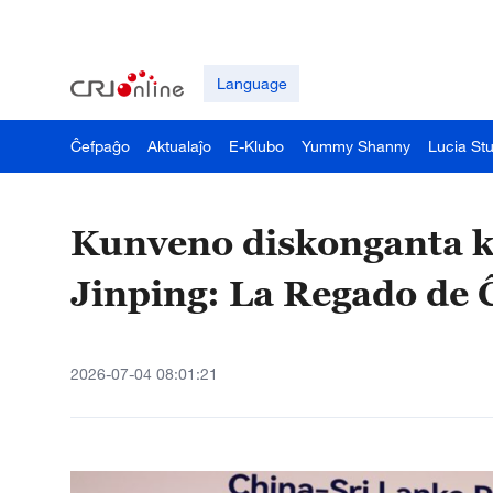
Language
Ĉefpaĝo
Aktualaĵo
E-Klubo
Yummy Shanny
Lucia St
Kunveno diskonganta k
Jinping: La Regado de 
2026-07-04 08:01:21