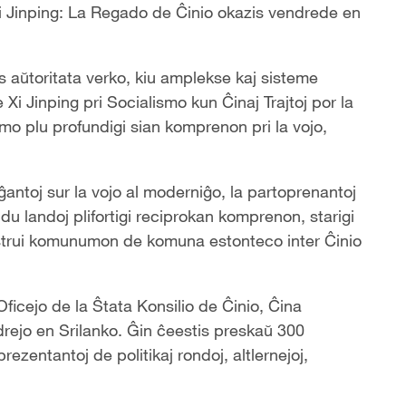
i Jinping: La Regado de Ĉinio okazis vendrede en
s aŭtoritata verko, kiu amplekse kaj sisteme
Xi Jinping pri Socialismo kun Ĉinaj Trajtoj por la
mo plu profundigi sian komprenon pri la vojo,
ĝantoj sur la vojo al moderniĝo, la partoprenantoj
 du landoj plifortigi reciprokan komprenon, starigi
strui komunumon de komuna estonteco inter Ĉinio
ficejo de la Ŝtata Konsilio de Ĉinio, Ĉina
rejo en Srilanko. Ĝin ĉeestis preskaŭ 300
ezentantoj de politikaj rondoj, altlernejoj,