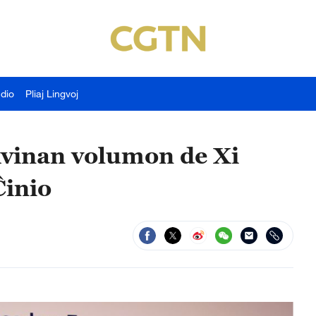
udio
Pliaj Lingvoj
vinan volumon de Xi
Ĉinio