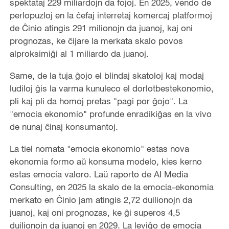
spektataj 229 miliardojn da fojoj. En 2025, vendo de
o
perlopuzloj en la ĉefaj interretaj komercaj platformoj
de Ĉinio atingis 291 milionojn da juanoj, kaj oni
prognozas, ke ĉijare la merkata skalo povos
alproksimiĝi al 1 miliardo da juanoj.
Same, de la tuja ĝojo el blindaj skatoloj kaj modaj
ludiloj ĝis la varma kunuleco el dorlotbestekonomio,
pli kaj pli da homoj pretas "pagi por ĝojo". La
"emocia ekonomio" profunde enradikiĝas en la vivo
de nunaj ĉinaj konsumantoj.
La tiel nomata "emocia ekonomio" estas nova
ekonomia formo aŭ konsuma modelo, kies kerno
estas emocia valoro. Laŭ raporto de AI Media
Consulting, en 2025 la skalo de la emocia-ekonomia
merkato en Ĉinio jam atingis 2,72 duilionojn da
juanoj, kaj oni prognozas, ke ĝi superos 4,5
duilionojn da juanoj en 2029. La leviĝo de emocia