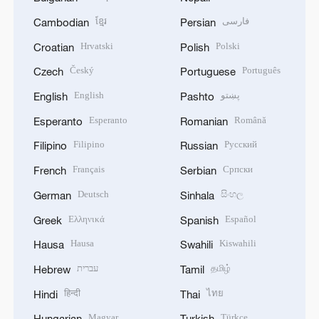
ខ្មែរ
فارسی
Cambodian
Persian
Hrvatski
Polski
Croatian
Polish
Český
Português
Czech
Portuguese
English
پښتو
English
Pashto
Esperanto
Română
Esperanto
Romanian
Filipino
Русский
Filipino
Russian
Français
Српски
French
Serbian
Deutsch
සිංහල
German
Sinhala
Ελληνικά
Español
Greek
Spanish
Hausa
Kiswahili
Hausa
Swahili
עברית
தமிழ்
Hebrew
Tamil
हिन्दी
ไทย
Hindi
Thai
Magyar
Türkçe
Hungarian
Turkish