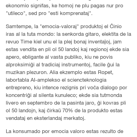
ekonomio signifas, ke homoj ne plu pagas nur pro
"utileco", sed pro "esti komprenataj".
Samtempe, la "emocia-valoraj" produktoj el Ĉinio
iras al la tuta mondo: la senkorda gitaro, elektita de la
revuo Time kiel unu el la plej bonaj inventaĵoj, jam
estas vendita en pli ol 50 landoj kaj regionoj ekde sia
apero, ebligante al vasta publiko, kiu ne povis
alproksimiĝi al tradiciaj instrumentoj, facile ĝui la
muzikan plezuron. Alia ekzemplo estas Ropet,
labortabla AI-amplekso el sciencteknologia
entrepreno, kiu intence rezignis pri voĉa dialogo por
koncentriĝi al silenta kunuleco; ekde sia tutmonda
livero en septembro de la pasinta jaro, ĝi kovras pli
ol 50 landojn, kaj ĉirkaŭ 70% de la produkto estas
vendataj en eksterlandaj merkatoj.
La konsumado por emocia valoro estas rezulto de