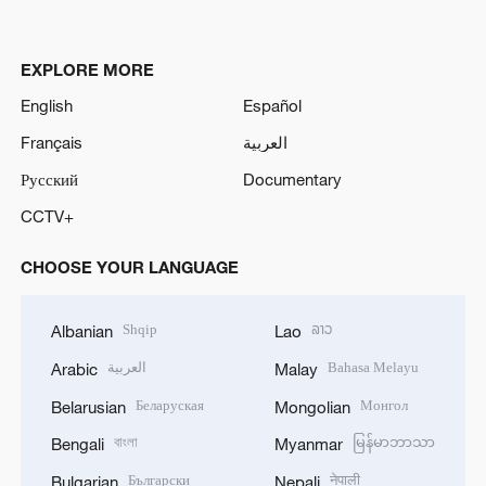
EXPLORE MORE
English
Español
Français
العربية
Русский
Documentary
CCTV+
CHOOSE YOUR LANGUAGE
Shqip
ລາວ
Albanian
Lao
العربية
Bahasa Melayu
Arabic
Malay
Беларуская
Монгол
Belarusian
Mongolian
বাংলা
မြန်မာဘာသာ
Bengali
Myanmar
Български
नेपाली
Bulgarian
Nepali