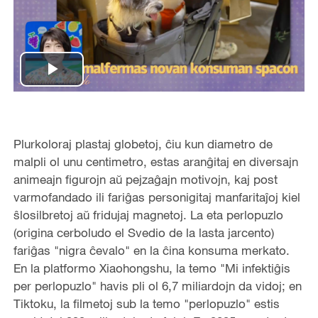
P
l
Plurkoloraj plastaj globetoj, ĉiu kun diametro de
a
malpli ol unu centimetro, estas aranĝitaj en diversajn
y
animeajn figurojn aŭ pejzaĝajn motivojn, kaj post
varmofandado ili fariĝas personigitaj manfaritaĵoj kiel
V
ŝlosilbretoj aŭ fridujaj magnetoj. La eta perlopuzlo
(origina cerboludo el Svedio de la lasta jarcento)
i
fariĝas "nigra ĉevalo" en la ĉina konsuma merkato.
En la platformo Xiaohongshu, la temo "Mi infektiĝis
d
per perlopuzlo" havis pli ol 6,7 miliardojn da vidoj; en
Tiktoku, la filmetoj sub la temo "perlopuzlo" estis
e