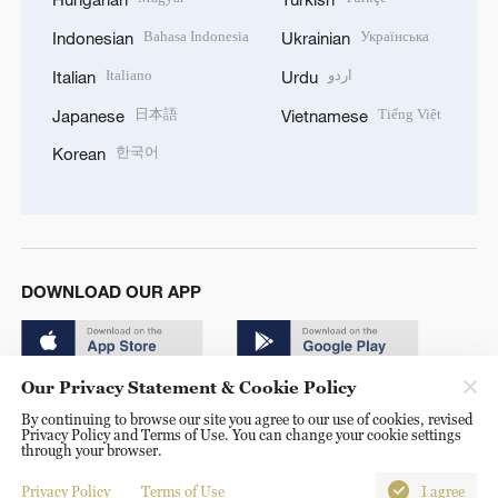
Bahasa Indonesia
Українська
Indonesian
Ukrainian
Italiano
اردو
Italian
Urdu
日本語
Tiếng Việt
Japanese
Vietnamese
한국어
Korean
DOWNLOAD OUR APP
Our Privacy Statement & Cookie Policy
By continuing to browse our site you agree to our use of cookies, revised
Privacy Policy and Terms of Use. You can change your cookie settings
through your browser.
© China Radio International.CRI. All Rights Reserved. 16A
Shijingshan Road, Beijing, China. 100040
Privacy Policy
Terms of Use
I agree