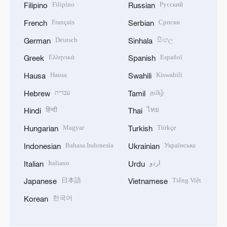
Filipino
Русский
Filipino
Russian
Français
Српски
French
Serbian
Deutsch
සිංහල
German
Sinhala
Ελληνικά
Español
Greek
Spanish
Hausa
Kiswahili
Hausa
Swahili
עברית
தமிழ்
Hebrew
Tamil
हिन्दी
ไทย
Hindi
Thai
Magyar
Türkçe
Hungarian
Turkish
Bahasa Indonesia
Українська
Indonesian
Ukrainian
Italiano
اردو
Italian
Urdu
日本語
Tiếng Việt
Japanese
Vietnamese
한국어
Korean