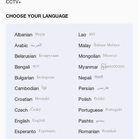
CCTV+
CHOOSE YOUR LANGUAGE
Shqip
ລາວ
Albanian
Lao
العربية
Bahasa Melayu
Arabic
Malay
Беларуская
Монгол
Belarusian
Mongolian
বাংলা
မြန်မာဘာသာ
Bengali
Myanmar
Български
नेपाली
Bulgarian
Nepali
ខ្មែរ
فارسی
Cambodian
Persian
Hrvatski
Polski
Croatian
Polish
Český
Português
Czech
Portuguese
English
پښتو
English
Pashto
Esperanto
Română
Esperanto
Romanian