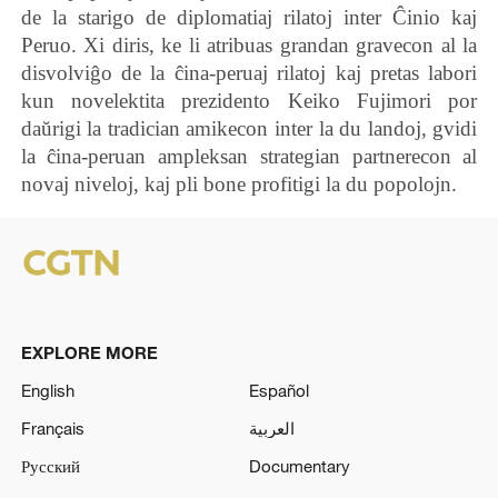
de la starigo de diplomatiaj rilatoj inter Ĉinio kaj
Peruo. Xi diris, ke li atribuas grandan gravecon al la
disvolviĝo de la ĉina-peruaj rilatoj kaj pretas labori
kun novelektita prezidento Keiko Fujimori por
daŭrigi la tradician amikecon inter la du landoj, gvidi
la ĉina-peruan ampleksan strategian partnerecon al
novaj niveloj, kaj pli bone profitigi la du popolojn.
EXPLORE MORE
English
Español
Français
العربية
Русский
Documentary