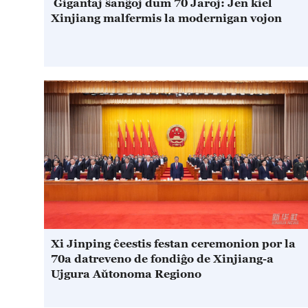
Gigantaj ŝanĝoj dum 70 Jaroj: Jen kiel
Xinjiang malfermis la modernigan vojon
Xi Jinping ĉeestis festan ceremonion por la
70a datreveno de fondiĝo de Xinjiang-a
Ujgura Aŭtonoma Regiono