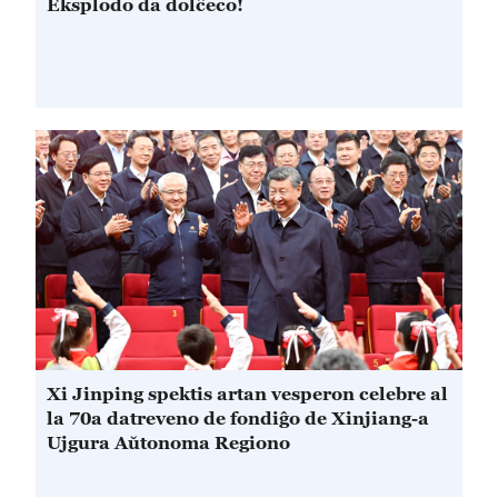
Eksplodo da dolĉeco!
Xi Jinping spektis artan vesperon celebre al
la 70a datreveno de fondiĝo de Xinjiang-a
Ujgura Aŭtonoma Regiono