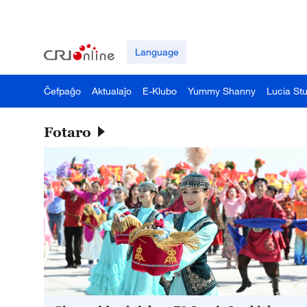
Language
Ĉefpaĝo
Aktualaĵo
E-Klubo
Yummy Shanny
Lucia St
Fotaro