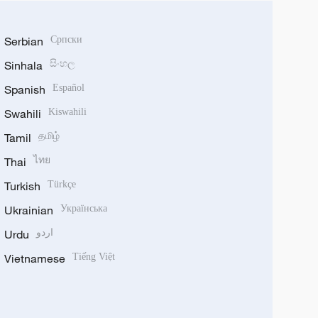
Serbian
Српски
Sinhala
සිංහල
Spanish
Español
Swahili
Kiswahili
Tamil
தமிழ்
Thai
ไทย
Turkish
Türkçe
Ukrainian
Українська
Urdu
اردو
Vietnamese
Tiếng Việt