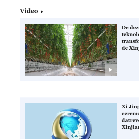
Video
De dez
teknol
transf
de Xin
Xi Jin
ceremo
datrev
Xinjia
Regio