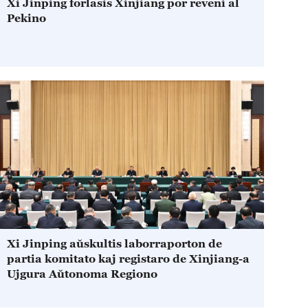
Xi Jinping forlasis Xinjiang por reveni al
Pekino
Xi Jinping aŭskultis laborraporton de
partia komitato kaj registaro de Xinjiang-a
Ujgura Aŭtonoma Regiono