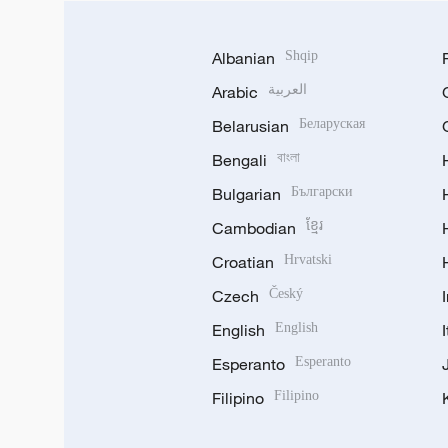
Albanian
Shqip
Arabic
العربية
Belarusian
Беларуская
Bengali
বাংলা
Bulgarian
Български
Cambodian
ខ្មែរ
Croatian
Hrvatski
Czech
Český
English
English
Esperanto
Esperanto
Filipino
Filipino