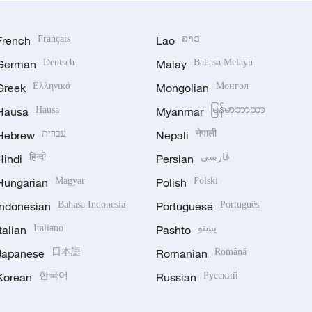
French
Français
Lao
ລາວ
German
Deutsch
Malay
Bahasa Melayu
Greek
Ελληνικά
Mongolian
Монгол
Hausa
Hausa
Myanmar
မြန်မာဘာသာ
Hebrew
עברית
Nepali
नेपाली
Hindi
हिन्दी
Persian
فارسی
Hungarian
Magyar
Polish
Polski
Indonesian
Bahasa Indonesia
Portuguese
Português
Italian
Italiano
Pashto
پښتو
Japanese
日本語
Romanian
Română
Korean
한국어
Russian
Русский