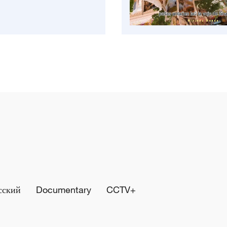
сский
Documentary
CCTV+