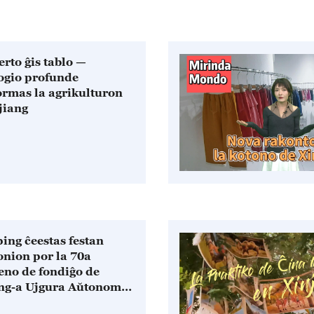
erto ĝis tablo —
ogio profunde
ormas la agrikulturon
jiang
ping ĉeestas festan
nion por la 70a
eno de fondiĝo de
ng-a Ujgura Aŭtonoma
no