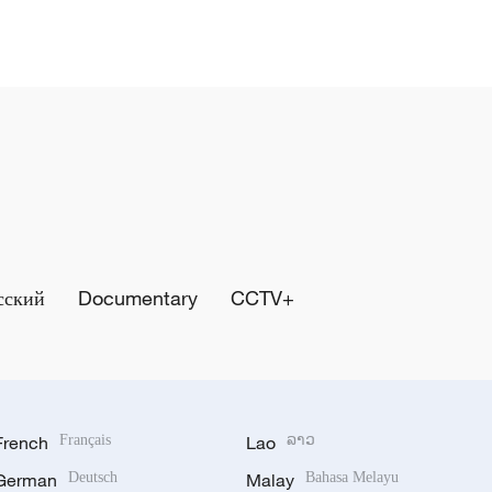
сский
Documentary
CCTV+
French
Français
Lao
ລາວ
German
Deutsch
Malay
Bahasa Melayu