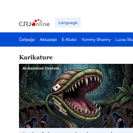
Language
Ĉefpaĝo
Aktualaĵo
E-Klubo
Yummy Shanny
Lucia St
Karikature