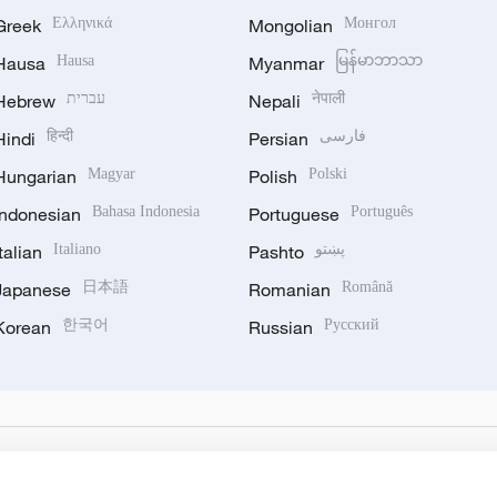
Greek
Ελληνικά
Mongolian
Монгол
Hausa
Hausa
Myanmar
မြန်မာဘာသာ
Hebrew
עברית
Nepali
नेपाली
Hindi
हिन्दी
Persian
فارسی
Hungarian
Magyar
Polish
Polski
Indonesian
Bahasa Indonesia
Portuguese
Português
Italian
Italiano
Pashto
پښتو
Japanese
日本語
Romanian
Română
Korean
한국어
Russian
Русский