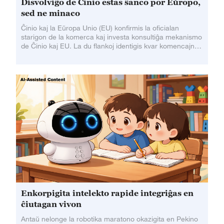
Disvolviĝo de Ĉinio estas ŝanco por Eŭropo,
sed ne minaco
Ĉinio kaj la Eŭropa Unio (EU) konfirmis la oficialan
starigon de la komerca kaj investa konsultiĝa mekanismo
de Ĉinio kaj EU. La du flankoj identigis kvar komencajn
labordirektojn sub la mekanismo,
Enkorpigita intelekto rapide integriĝas en
ĉiutagan vivon
Antaŭ nelonge la robotika maratono okazigita en Pekino