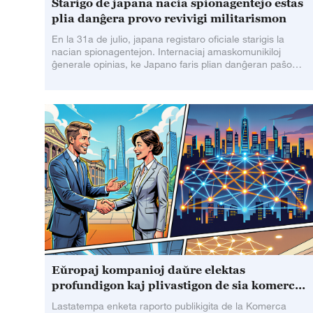
Starigo de japana nacia spionagentejo estas
plia danĝera provo revivigi militarismon
En la 31a de julio, japana registaro oficiale starigis la
nacian spionagentejon. Internaciaj amaskomunikiloj
ĝenerale opinias, ke Japano faris plian danĝeran paŝon
por plifortigi siajn
Eŭropaj kompanioj daŭre elektas
profundigon kaj plivastigon de sia komerco
en Ĉinio
Lastatempa enketa raporto publikigita de la Komerca