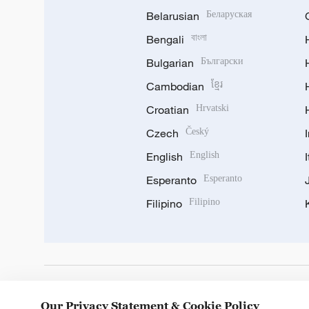
Belarusian
Беларуская
Bengali
বাংলা
Bulgarian
Български
Cambodian
ខ្មែរ
Croatian
Hrvatski
Czech
Český
English
English
Esperanto
Esperanto
Filipino
Filipino
DOWNLOAD OUR APP
Our Privacy Statement & Cookie Policy