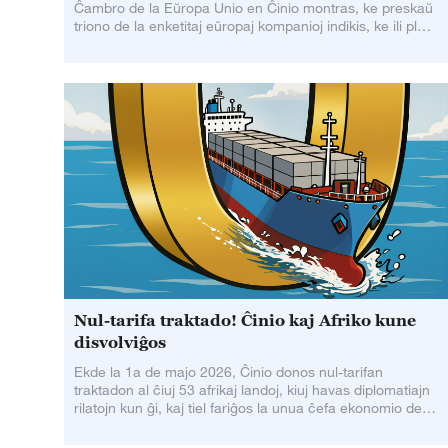
Ĉambro de la Eŭropa Unio en Ĉinio montras, ke preskaŭ
triono de la enketitaj eŭropaj kompanioj indikis, ke ili plu
profundigas sian produktado en
Nul-tarifa traktado! Ĉinio kaj Afriko kune
disvolviĝos
Ekde la 1a de majo 2026, Ĉinio donos nul-tarifan
traktadon al ĉiuj 53 afrikaj landoj, kiuj havas diplomatiajn
rilatojn kun ĝi, kaj tiel fariĝos la unua ĉefa ekonomio de la
mondo, kiu aplikas plenan