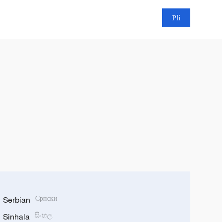
Pli
Serbian
Српски
Sinhala
සිංහල