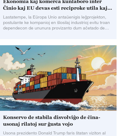
Ekonomia kaj komerca kunlaboro inter
Ĉinio kaj EU devas esti reciproke utila kaj
kungajna
Lastatempe, la Eŭropa Unio antaŭenigis leĝprojekton,
postulante ke kompanioj en ŝlosilaj industrioj evitu troan
dependecon de ununura provizanto dum aĉetado de
krucaj komponantoj. Kelkaj internaciaj amaskomunikiloj
rimarkigis, ke ĉi tiu leĝprojekto ŝajnas antaŭenigi
diversecon de provizoĉeno, ĝi fakte estas tiel nomata
strategio de "riskoredukto" celanta Ĉinion kaj portas
fortan protektisman nuancon.
Konservo de stabila disvolviĝo de ĉina-
usonaj rilatoj sur ĝusta vojo
Usona prezidento Donald Trump faris ŝtatan viziton al