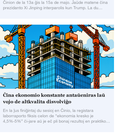
Ĉinion de la 13a ĝis la 15a de majo. Ĵaŭde matene ĉina
prezidanto Xi Jinping interparolis kun Trump. La du
ŝtatestroj konsentis pri nova vizio
Ĉina ekonomio konstante antaŭeniras laŭ
vojo de altkvalita disvolviĝo
En la ĵus finiĝintaj du sesioj en Ĉinio, la registara
laborraporto fiksis celon de "ekonomia kresko je
4,5%-5%” ĉi-jare aū je eĉ pli bonaj rezultoj en praktiko."
Kelkaj okcidentaj amaskomunikiloj