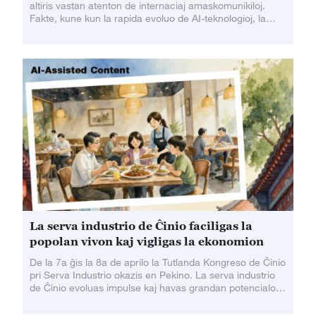
altiris vastan atenton de internaciaj amaskomunikiloj.
Fakte, kune kun la rapida evoluo de AI-teknologioj, la
ĉina industrio de enkorpigitaj
La serva industrio de Ĉinio faciligas la
popolan vivon kaj vigligas la ekonomion
De la 7a ĝis la 8a de aprilo la Tutlanda Kongreso de Ĉinio
pri Serva Industrio okazis en Pekino. La serva industrio
de Ĉinio evoluas impulse kaj havas grandan potencialon.
En 2025 la aldona valoro de